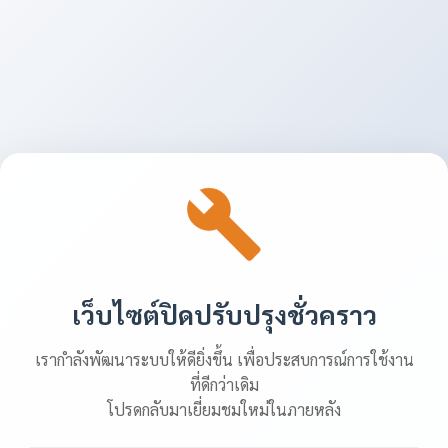
เว็บไซต์ปิดปรับปรุงชั่วคราว
เรากำลังพัฒนาระบบให้ดียิ่งขึ้น เพื่อประสบการณ์การใช้งาน
ที่ดีกว่าเดิม
โปรดกลับมาเยี่ยมชมใหม่ในภายหลัง